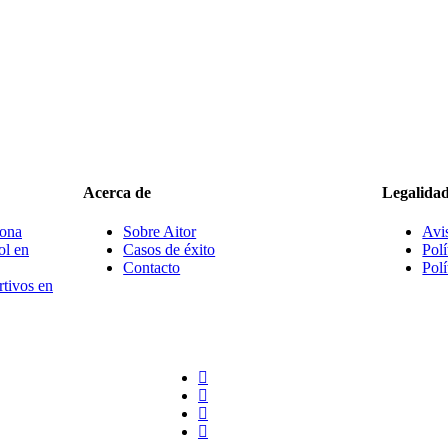
Acerca de
Legalida
lona
Sobre Aitor
Avi
ol en
Casos de éxito
Pol
Contacto
Polí
rtivos en