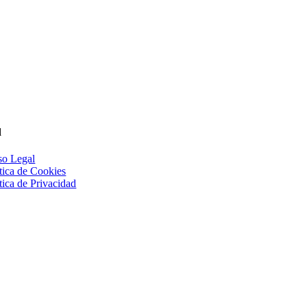
d
so Legal
ítica de Cookies
tica de Privacidad